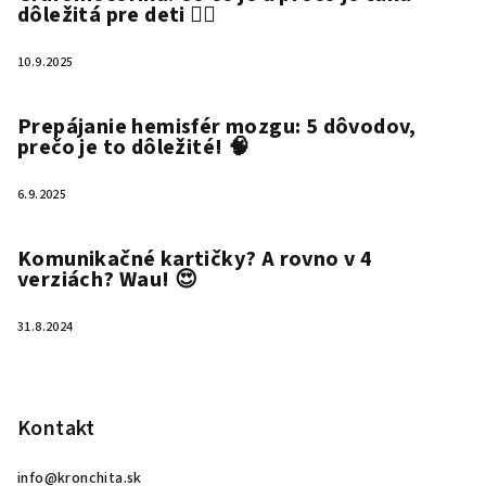
dôležitá pre deti ✍🏻
10.9.2025
Prepájanie hemisfér mozgu: 5 dôvodov,
prečo je to dôležité! 🧠
6.9.2025
Komunikačné kartičky? A rovno v 4
verziách? Wau! 😍
31.8.2024
Kontakt
info
@
kronchita.sk