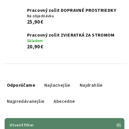
Pracovný zošit DOPRAVNÉ PROSTRIEDKY
Na objednávku
25,90 €
Pracovný zošit ZVIERATKÁ ZA STROMOM
Skladom
20,90 €
R
a
Odporúčame
Najlacnejšie
Najdrahšie
d
e
Najpredávanejšie
Abecedne
n
i
e
Otvoriť filter