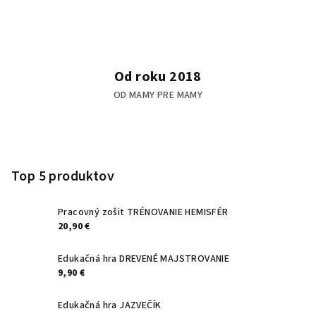
Od roku 2018
OD MAMY PRE MAMY
Z
á
p
Top 5 produktov
ä
t
Pracovný zošit TRÉNOVANIE HEMISFÉR
20,90 €
i
e
Edukačná hra DREVENÉ MAJSTROVANIE
9,90 €
Edukačná hra JAZVEČÍK