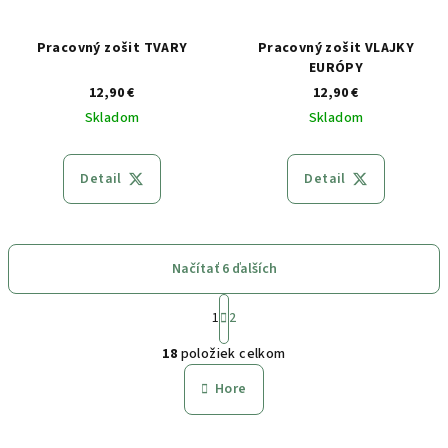
Pracovný zošit TVARY
Pracovný zošit VLAJKY
EURÓPY
12,90 €
12,90 €
Skladom
Skladom
Detail
Detail
Načítať 6 ďalších
S
t
1
2
O
r
18
položiek celkom
á
v
n
l
Hore
k
á
o
d
v