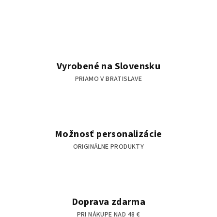
a
a
n
c
i
i
e
e
p
r
Vyrobené na Slovensku
v
PRIAMO V BRATISLAVE
k
y
v
ý
p
Možnosť personalizácie
i
s
ORIGINÁLNE PRODUKTY
u
Doprava zdarma
PRI NÁKUPE NAD 48 €