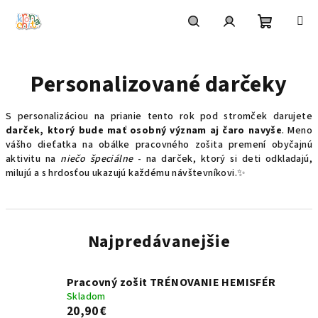
Prejsť
na
obsah
Nákupn
Hľadať
Prihlásenie
Personalizované darčeky
košík
S personalizáciou na prianie tento rok pod stromček darujete
darček, ktorý bude mať osobný význam aj čaro navyše
. Meno
vášho dieťatka na obálke pracovného zošita premení obyčajnú
aktivitu na
niečo špeciálne
- na darček, ktorý si deti odkladajú,
milujú a s hrdosťou ukazujú každému návštevníkovi.✨
Najpredávanejšie
Pracovný zošit TRÉNOVANIE HEMISFÉR
Skladom
20,90 €