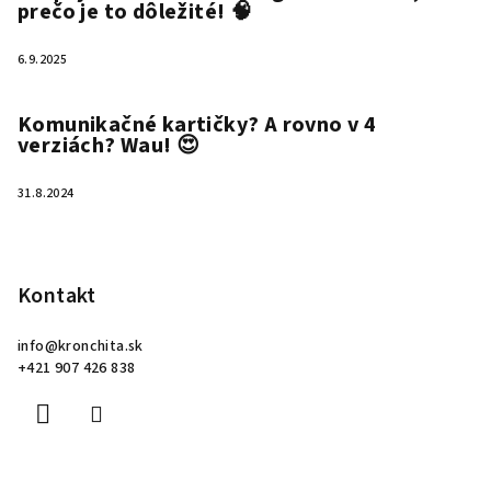
prečo je to dôležité! 🧠
6.9.2025
Komunikačné kartičky? A rovno v 4
verziách? Wau! 😍
31.8.2024
Kontakt
info
@
kronchita.sk
+421 907 426 838