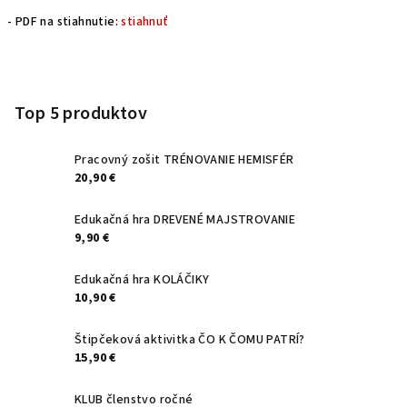
- PDF na stiahnutie:
stiahnuť
Z
á
p
Top 5 produktov
ä
t
Pracovný zošit TRÉNOVANIE HEMISFÉR
20,90 €
i
e
Edukačná hra DREVENÉ MAJSTROVANIE
9,90 €
Edukačná hra KOLÁČIKY
10,90 €
Štipčeková aktivitka ČO K ČOMU PATRÍ?
15,90 €
KLUB členstvo ročné