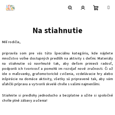
Prejsť
na
obsah
Nákupn
Hľadať
Prihlásenie
Na stiahnutie
košík
Milí rodičia,
pripravila som pre vás túto špeciálnu kategóriu, kde nájdete
množstvo voľne dostupných predlôh na aktivity s deťmi. Materiály
na stiahnutie sú navrhnuté tak, aby deťom priniesli radosť,
podporili ich tvorivosť a pomohli im rozvíjať nové zručnosti. Či už
ide o maľovanky, grafomotorické cvičenia, vzdelávacie hry alebo
inšpirácie na domáce aktivity, všetky sú pripravené tak, aby vám
uľahčili prípravu a vytvorili skvelé chvíle s vašimi najmenšími.
Stiahnite si predlohy jednoducho a bezplatne a užite si spoločné
chvíle plné zábavy a učenia!