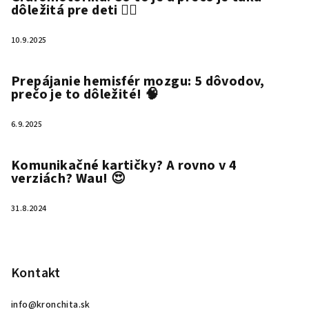
dôležitá pre deti ✍🏻
10.9.2025
Prepájanie hemisfér mozgu: 5 dôvodov,
prečo je to dôležité! 🧠
6.9.2025
Komunikačné kartičky? A rovno v 4
verziách? Wau! 😍
31.8.2024
Kontakt
info
@
kronchita.sk