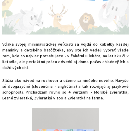
Vďaka svojej minimalistickej veľkosti sa vojdú do kabelky každej
maminky a detského batôžteka, aby ste ich vedeli vybrať všade
tam, kde to najviac potrebujete - v čakárni u lekára, na letisku či v
lietadle, ale perfektnú prácu odvedú aj doma počas chladnejších a
daždivých dní.
Slúžia ako návod na rozhovor a učenie sa niečoho nového. Navyše
sú dvojjazyčné (slovenčina - angličtina) a tak rozvíjajú aj jazykové
schopnosti. Prichádzam rovno so 4 verziami - Morské zvieratká,
Lesné zvieratká, Zvieratká v zoo a Zvieratká na farme.