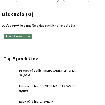
Diskusia (0)
Buďte prvý, kto napíše príspevok k tejto položke.
Pridať komentár
Z
á
p
Top 5 produktov
ä
t
Pracovný zošit TRÉNOVANIE HEMISFÉR
20,90 €
i
e
Edukačná hra DREVENÉ MAJSTROVANIE
9,90 €
Edukačná hra JAZVEČÍK