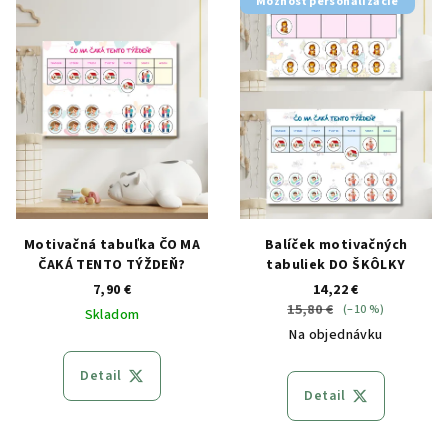
Možnosť personalizácie
Motivačná tabuľka ČO MA
Balíček motivačných
ČAKÁ TENTO TÝŽDEŇ?
tabuliek DO ŠKÔLKY
7,90 €
14,22 €
15,80 €
(–10 %)
Skladom
Na objednávku
Detail
Detail