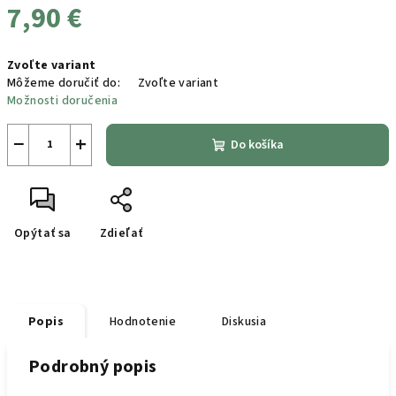
7,90 €
Jednotková
Zvoľte variant
cena:
Môžeme doručiť do:
Zvoľte variant
Možnosti doručenia
−
+
Do košíka
Opýtať sa
Zdieľať
Popis
Hodnotenie
Diskusia
Podrobný popis