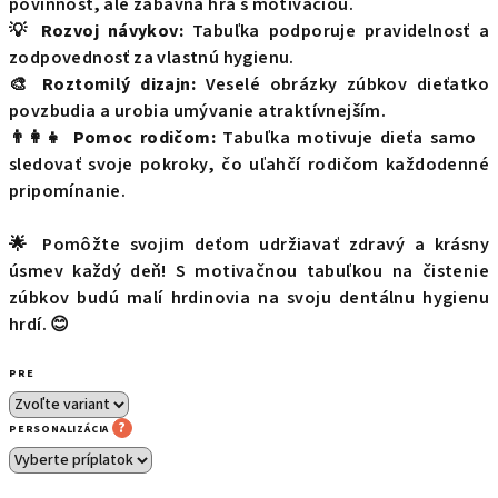
povinnosť, ale zábavná hra s motiváciou.
💡
Rozvoj návykov:
Tabuľka podporuje pravidelnosť a
zodpovednosť za vlastnú hygienu.
🎨
Roztomilý dizajn:
Veselé obrázky zúbkov dieťatko
povzbudia a urobia umývanie atraktívnejším.
👨‍👩‍👧
Pomoc rodičom:
Tabuľka motivuje dieťa samo
sledovať svoje pokroky, čo uľahčí rodičom každodenné
pripomínanie.
🌟 Pomôžte svojim deťom udržiavať zdravý a krásny
úsmev každý deň! S motivačnou tabuľkou na čistenie
zúbkov budú malí hrdinovia na svoju dentálnu hygienu
hrdí. 😊
PRE
?
PERSONALIZÁCIA