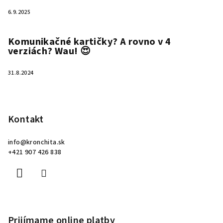
6.9.2025
Komunikačné kartičky? A rovno v 4
verziách? Wau! 😍
31.8.2024
Kontakt
info
@
kronchita.sk
+421 907 426 838
Prijímame online platby