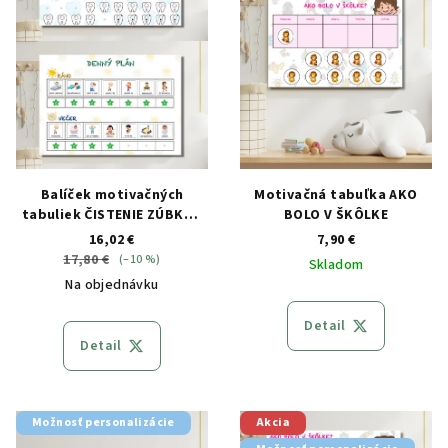
Balíček motivačných
Motivačná tabuľka AKO
tabuliek ČISTENIE ZÚBKOV
BOLO V ŠKÔLKE
a DENNÝ PLÁN
16,02 €
7,90 €
17,80 €
(–10 %)
Skladom
Na objednávku
Detail
Detail
Možnosť personalizácie
Akcia