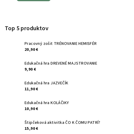
Z
á
p
Top 5 produktov
ä
t
Pracovný zošit TRÉNOVANIE HEMISFÉR
20,90 €
i
e
Edukačná hra DREVENÉ MAJSTROVANIE
9,90 €
Edukačná hra JAZVEČÍK
11,90 €
Edukačná hra KOLÁČIKY
10,90 €
Štipčeková aktivitka ČO K ČOMU PATRÍ?
15,90 €