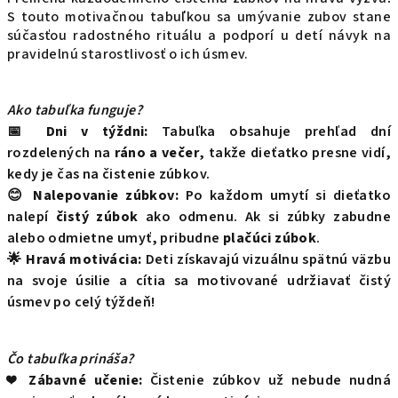
S touto motivačnou tabuľkou sa umývanie zubov stane
súčasťou radostného rituálu a podporí u detí návyk na
pravidelnú starostlivosť o ich úsmev.
Ako tabuľka funguje?
📅
Dni v týždni:
Tabuľka obsahuje prehľad dní
rozdelených na
ráno a večer
, takže dieťatko presne vidí,
kedy je čas na čistenie zúbkov.
😊
Nalepovanie zúbkov:
Po každom umytí si dieťatko
nalepí
čistý zúbok
ako odmenu. Ak si zúbky zabudne
alebo odmietne umyť, pribudne
plačúci zúbok
.
🌟
Hravá motivácia:
Deti získavajú vizuálnu spätnú väzbu
na svoje úsilie a cítia sa motivované udržiavať čistý
úsmev po celý týždeň!
Čo tabuľka prináša?
❤️
Zábavné učenie:
Čistenie zúbkov už nebude nudná