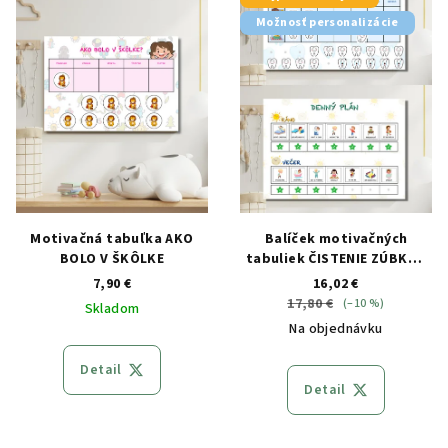
Možnosť personalizácie
Motivačná tabuľka AKO
Balíček motivačných
BOLO V ŠKÔLKE
tabuliek ČISTENIE ZÚBKOV
a DENNÝ PLÁN
7,90 €
16,02 €
17,80 €
(–10 %)
Skladom
Na objednávku
Detail
Detail