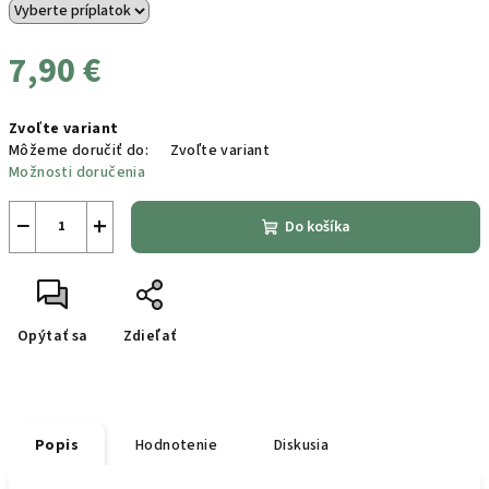
7,90 €
Jednotková
Zvoľte variant
cena:
Môžeme doručiť do:
Zvoľte variant
Možnosti doručenia
−
+
Do košíka
Opýtať sa
Zdieľať
Popis
Hodnotenie
Diskusia