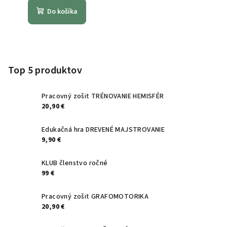
Do košíka
Z
á
p
Top 5 produktov
ä
t
Pracovný zošit TRÉNOVANIE HEMISFÉR
20,90 €
i
e
Edukačná hra DREVENÉ MAJSTROVANIE
9,90 €
KLUB členstvo ročné
99 €
Pracovný zošit GRAFOMOTORIKA
20,90 €