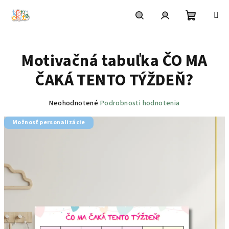
Prejsť
na
obsah
Nákupn
Hľadať
Prihlásenie
Motivačná tabuľka ČO MA
košík
ČAKÁ TENTO TÝŽDEŇ?
Priemerné
Neohodnotené
Podrobnosti hodnotenia
hodnotenie
Možnosť personalizácie
produktu
je
0,0
z
5
hviezdičiek.