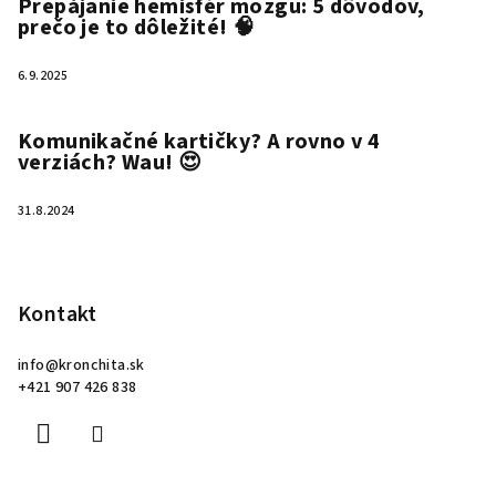
Prepájanie hemisfér mozgu: 5 dôvodov,
prečo je to dôležité! 🧠
6.9.2025
Komunikačné kartičky? A rovno v 4
verziách? Wau! 😍
31.8.2024
Kontakt
info
@
kronchita.sk
+421 907 426 838