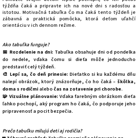
týždňa čaká a pripravte ich na nové dni s radosťou a
istotou. Motivačná tabuľka Čo ma čaká tento týždeň je
zábavná a praktická pomôcka, ktorá deťom uľahčí
orientáciu v ich dennom režime.
Ako tabuľka funguje?
📅
Rozdelenie na dni:
Tabuľka obsahuje dni od pondelka
do nedele, vďaka čomu si dieťa môže jednoducho
predstaviť celý týždeň.
🎨
Lepí sa, čo deň prinesie:
Dieťatko si ku každému dňu
nalepí obrázok, ktorý znázorňuje, čo ho čaká –
škôlka
,
doma s rodičmi
alebo
čas na zotavenie pri chorobe
.
🧩
Vizuálne plánovanie:
Vďaka farebným obrázkom dieťa
ľahko pochopí, aký program ho čaká, čo podporuje jeho
pripravenosť a pocit bezpečia.
Prečo tabuľku milujú deti aj rodičia?