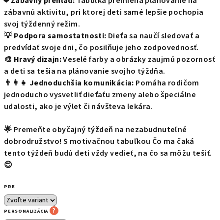
❤️
Zábavný prehľad:
Tabuľka premieňa plánovanie na
zábavnú aktivitu, pri ktorej deti samé lepšie pochopia
svoj týždenný režim.
💡
Podpora samostatnosti:
Dieťa sa naučí sledovať a
predvídať svoje dni, čo posilňuje jeho zodpovednosť.
🎨
Hravý dizajn:
Veselé farby a obrázky zaujmú pozornosť
a deti sa tešia na plánovanie svojho týždňa.
👨‍👩‍👧
Jednoduchšia komunikácia:
Pomáha rodičom
jednoducho vysvetliť dieťaťu zmeny alebo špeciálne
udalosti, ako je výlet či návšteva lekára.
🌟 Premeňte obyčajný týždeň na nezabudnuteľné
dobrodružstvo! S motivačnou tabuľkou Čo ma čaká
tento týždeň budú deti vždy vedieť, na čo sa môžu tešiť.
😊
PRE
?
PERSONALIZÁCIA