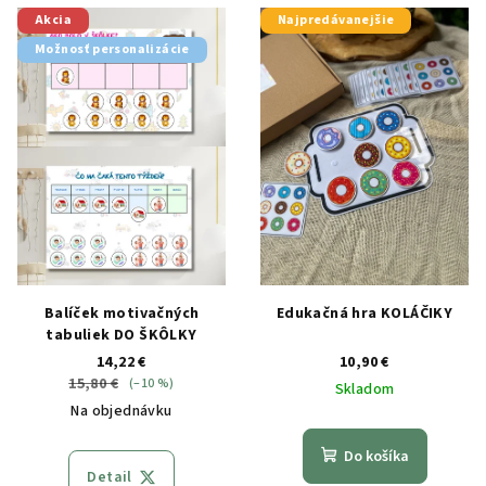
Akcia
Najpredávanejšie
Možnosť personalizácie
Balíček motivačných
Edukačná hra KOLÁČIKY
tabuliek DO ŠKÔLKY
14,22 €
10,90 €
15,80 €
(–10 %)
Skladom
Na objednávku
Do košíka
Detail