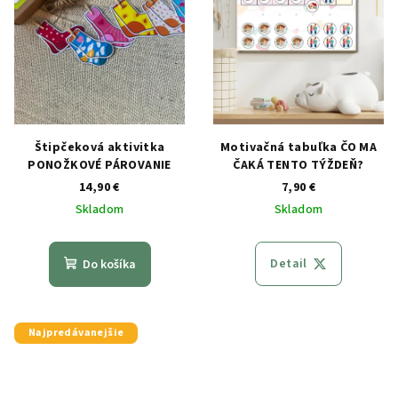
Štipčeková aktivitka
Motivačná tabuľka ČO MA
PONOŽKOVÉ PÁROVANIE
ČAKÁ TENTO TÝŽDEŇ?
14,90 €
7,90 €
Skladom
Skladom
Detail
Do košíka
Najpredávanejšie