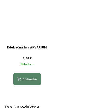
Edukačná hra AKVÁRIUM
9,90 €
Skladom
Do košíka
Z
á
p
Top 5 produktov