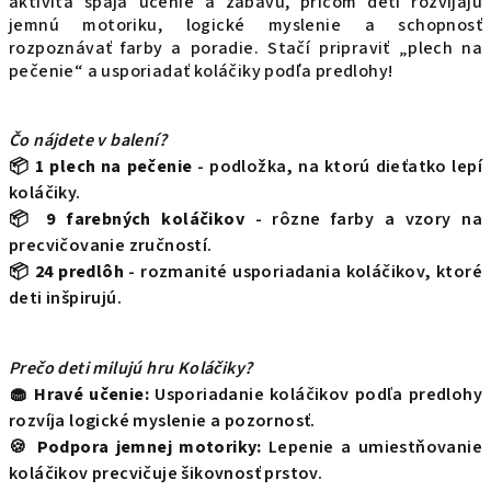
aktivita spája učenie a zábavu, pričom deti rozvíjajú
jemnú motoriku, logické myslenie a schopnosť
rozpoznávať farby a poradie. Stačí pripraviť „plech na
pečenie“ a usporiadať koláčiky podľa predlohy!
Čo nájdete v balení?
📦
1 plech na pečenie
- podložka, na ktorú dieťatko lepí
koláčiky.
📦
9 farebných koláčikov
- rôzne farby a vzory na
precvičovanie zručností.
📦
24 predlôh
- rozmanité usporiadania koláčikov, ktoré
deti inšpirujú.
Prečo deti milujú hru Koláčiky?
🧁
Hravé učenie:
Usporiadanie koláčikov podľa predlohy
rozvíja logické myslenie a pozornosť.
🍪
Podpora jemnej motoriky:
Lepenie a umiestňovanie
koláčikov precvičuje šikovnosť prstov.