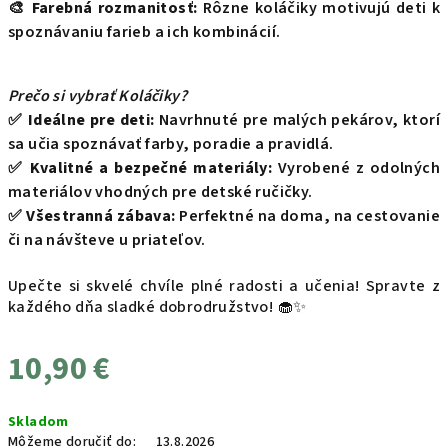
🎨
Farebná rozmanitosť:
Rôzne koláčiky motivujú deti k
spoznávaniu farieb a ich kombinácií.
Prečo si vybrať Koláčiky?
✅
Ideálne pre deti:
Navrhnuté pre malých pekárov, ktorí
sa učia spoznávať farby, poradie a pravidlá.
✅
Kvalitné a bezpečné materiály:
Vyrobené z odolných
materiálov vhodných pre detské ručičky.
✅
Všestranná zábava:
Perfektné na doma, na cestovanie
či na návšteve u priateľov.
Upečte si skvelé chvíle plné radosti a učenia! Spravte z
každého dňa sladké dobrodružstvo! 🧁✨
10,90 €
Jednotková
Skladom
cena:
Môžeme doručiť do:
13.8.2026