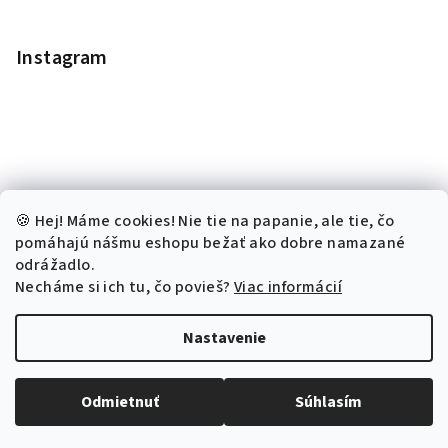
Instagram
🍪 Hej! Máme cookies! Nie tie na papanie, ale tie, čo
pomáhajú nášmu eshopu bežať ako dobre namazané
odrážadlo.
Necháme si ich tu, čo povieš?
Viac informácií
Sledovať na Instagrame
Nastavenie
Copyright 2026
Kronchita.sk
. Všetky práva vyhradené.
Odmietnuť
Súhlasím
Vytvoril Shoptet