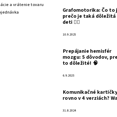
ácie a vrátenie tovaru
Grafomotorika: Čo to 
bjednávka
prečo je taká dôležitá
deti ✍🏻
10.9.2025
Prepájanie hemisfér
mozgu: 5 dôvodov, pre
to dôležité! 🧠
6.9.2025
Komunikačné kartičky
rovno v 4 verziách? W
31.8.2024