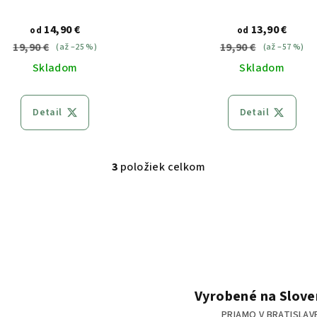
14,90 €
13,90 €
od
od
19,90 €
19,90 €
(až –25 %)
(až –57 %)
Skladom
Skladom
Detail
Detail
3
položiek celkom
O
v
l
á
d
a
c
Vyrobené na Slov
i
PRIAMO V BRATISLAV