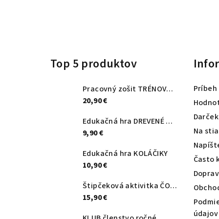
Z
á
Top 5 produktov
Info
p
ä
Príbeh
Pracovný zošit TRÉNOVANIE HEMISFÉR
t
20,90 €
Hodnot
Darček
i
Edukačná hra DREVENÉ MAJSTROVANIE
Na sti
9,90 €
e
Napíšt
Edukačná hra KOLÁČIKY
Často 
10,90 €
Doprav
Štipčeková aktivitka ČO K ČOMU PATRÍ?
Obcho
15,90 €
Podmie
údajov
KLUB členstvo ročné