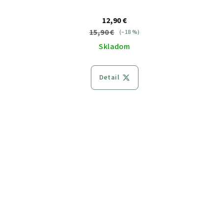
v
t
12,90 €
o
15,90 €
(–18 %)
Skladom
v
Detail