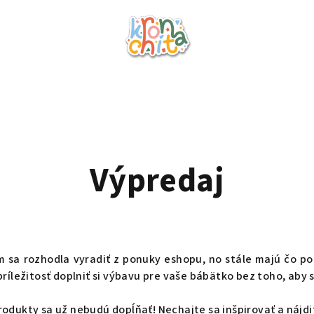
Výpredaj
m sa rozhodla vyradiť z ponuky eshopu, no stále majú čo po
ríležitosť doplniť si výbavu pre vaše bábätko bez toho, aby st
dukty sa už nebudú dopĺňať! Nechajte sa inšpirovať a nájdite