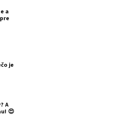
je a
 pre
čo je
? A
au! 😍