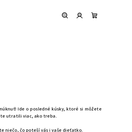
Hľadať
Prihlásenie
Nákupný
košík
núknuť! Ide o posledné kúsky, ktoré si môžete
e utratili viac, ako treba.
 niečo, čo poteší vás i vaše dieťatko.