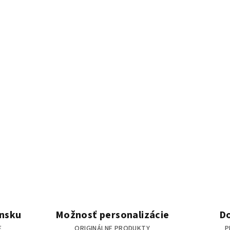
ensku
Možnosť personalizácie
D
E
ORIGINÁLNE PRODUKTY
P