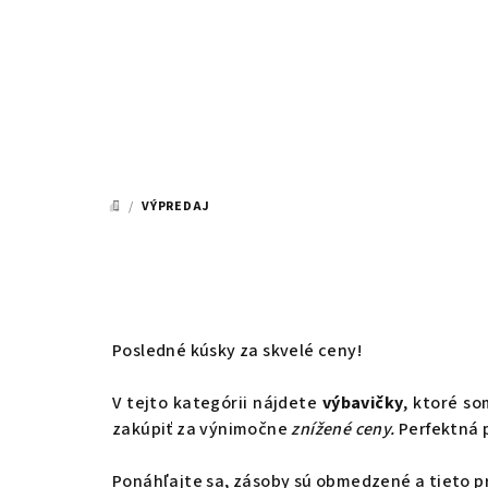
Prejsť
na
obsah
/
VÝPREDAJ
DOMOV
Posledné kúsky za skvelé ceny!
V tejto kategórii nájdete
výbavičky
, ktoré so
zakúpiť za výnimočne
znížené ceny.
Perfektná p
Ponáhľajte sa, zásoby sú obmedzené a tieto pro