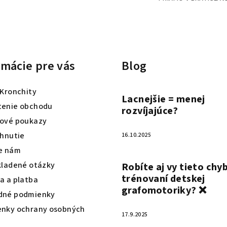
e
p
r
v
rmácie pre vás
Blog
k
y
 Kronchity
v
Lacnejšie = menej
enie obchodu
ý
rozvíjajúce?
ové poukazy
p
ahnutie
16.10.2025
i
e nám
s
u
kladené otázky
Robíte aj vy tieto chyb
trénovaní detskej
a a platba
grafomotoriky? ❌
dné podmienky
nky ochrany osobných
17.9.2025