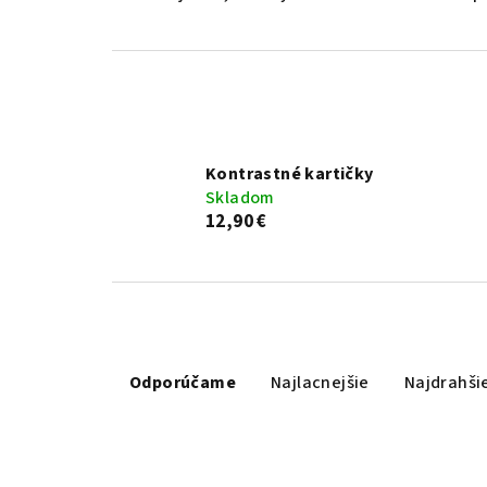
Kontrastné kartičky
Skladom
12,90 €
R
a
Odporúčame
Najlacnejšie
Najdrahši
d
e