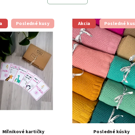
a
Posledné kusy
Akcia
Posledné ku
Míľnikové kartičky
Posledné kúsky