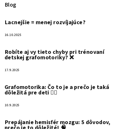
Blog
Lacnejšie = menej rozvíjajúce?
16.10.2025
Robíte aj vy tieto chyby pri trénovaní
detskej grafomotoriky? ❌
17.9.2025
Grafomotorika: Čo to je a prečo je taká
dôležitá pre deti ✍🏻
10.9.2025
Prepájanie hemisfér mozgu: 5 dôvodov,
prečo je to dôležité! 🧠