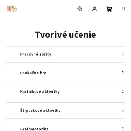
Prejsť
na
obsah
Nákupn
Hľadať
Prihlásenie
Tvorivé učenie
košík
Pracovné zošity
Edukačné hry
Kartičkové aktivitky
Štipčekové aktivitky
Grafomotorika