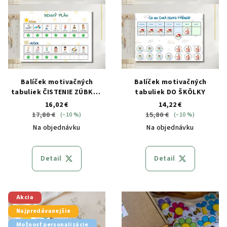
p
t
r
o
o
v
d
u
k
Balíček motivačných
Balíček motivačných
t
tabuliek ČISTENIE ZÚBKOV
tabuliek DO ŠKÔLKY
a DENNÝ PLÁN
o
16,02 €
14,22 €
17,80 €
15,80 €
(–10 %)
(–10 %)
v
Na objednávku
Na objednávku
Detail
Detail
Akcia
Najpredávanejšie
Možnosť personalizácie