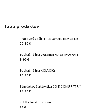
Z
á
p
Top 5 produktov
ä
t
Pracovný zošit TRÉNOVANIE HEMISFÉR
20,90 €
i
e
Edukačná hra DREVENÉ MAJSTROVANIE
9,90 €
Edukačná hra KOLÁČIKY
10,90 €
Štipčeková aktivitka ČO K ČOMU PATRÍ?
15,90 €
KLUB členstvo ročné
99 €