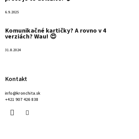
6.9.2025
Komunikačné kartičky? A rovno v 4
verziách? Wau! 😍
31.8.2024
Kontakt
info
@
kronchita.sk
+421 907 426 838