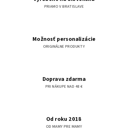
v
PRIAMO V BRATISLAVE
k
y
v
ý
p
Možnosť personalizácie
i
s
ORIGINÁLNE PRODUKTY
u
Doprava zdarma
PRI NÁKUPE NAD 48 €
Od roku 2018
OD MAMY PRE MAMY