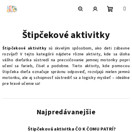
Prejsť
na
obsah
Nákupn
Hľadať
Prihlásenie
Štipčekové aktivitky
košík
Štipčekové aktivitky
sú skvelým spôsobom, ako deti zábavne
rozvíjať! V tejto kategórii nájdete rôzne aktivity, kde sa úloha
vášho dieťatka sústredí na precvičovanie jemnej motoriky popri
učení sa farieb, čísel a podobne. Tieto aktivity, kde pomocou
štipčeka dieťa označuje správnu odpoveď, rozvíjajú nielen jemnú
motoriku, ale aj schopnosť sústrediť sa a logicky myslieť – ideálne
pre hravé učenie sa!
Najpredávanejšie
Štipčeková aktivitka ČO K ČOMU PATRÍ?