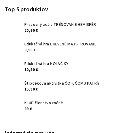
á
p
Top 5 produktov
ä
t
Pracovný zošit TRÉNOVANIE HEMISFÉR
20,90 €
i
e
Edukačná hra DREVENÉ MAJSTROVANIE
9,90 €
Edukačná hra KOLÁČIKY
10,90 €
Štipčeková aktivitka ČO K ČOMU PATRÍ?
15,90 €
KLUB členstvo ročné
99 €