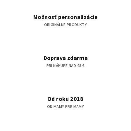
v
k
y
Možnosť personalizácie
v
ORIGINÁLNE PRODUKTY
ý
p
i
s
u
Doprava zdarma
PRI NÁKUPE NAD 48 €
Od roku 2018
OD MAMY PRE MAMY
Z