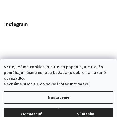
Instagram
🍪 Hej! Máme cookies! Nie tie na papanie, ale tie, čo
pomáhajú nášmu eshopu bežať ako dobre namazané
odrážadlo.
Necháme si ich tu, čo povieš?
Viac informácií
Sledovať na Instagrame
Nastavenie
Copyright 2026
Kronchita.sk
. Všetky práva vyhradené.
Odmietnuť
Súhlasím