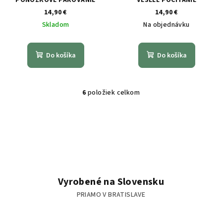
PONOŽKOVÉ PÁROVANIE
VESELÉ POČÍTANIE
14,90 €
14,90 €
Skladom
Na objednávku
Do košíka
Do košíka
6
položiek celkom
O
v
l
á
d
a
c
i
Vyrobené na Slovensku
e
PRIAMO V BRATISLAVE
p
r