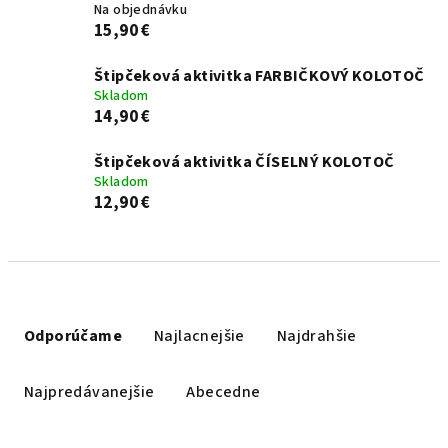
Na objednávku
15,90 €
Štipčeková aktivitka FARBIČKOVÝ KOLOTOČ
Skladom
14,90 €
Štipčeková aktivitka ČÍSELNÝ KOLOTOČ
Skladom
12,90 €
R
a
Odporúčame
Najlacnejšie
Najdrahšie
d
e
Najpredávanejšie
Abecedne
n
i