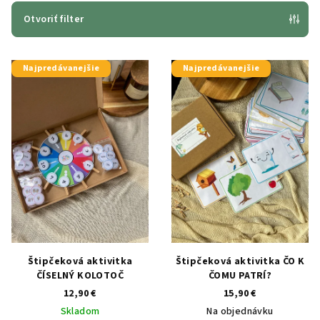
e
Otvoriť filter
p
V
r
Najpredávanejšie
Najpredávanejšie
ý
o
p
d
i
u
s
k
p
t
r
o
o
v
d
u
k
Štipčeková aktivitka
Štipčeková aktivitka ČO K
t
ČÍSELNÝ KOLOTOČ
ČOMU PATRÍ?
o
12,90 €
15,90 €
Skladom
Na objednávku
v