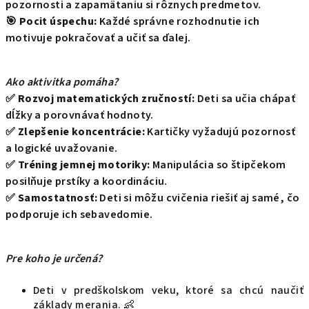
pozornosti a zapamätaniu si rôznych predmetov.
🎯
Pocit úspechu:
Každé správne rozhodnutie ich
motivuje pokračovať a učiť sa ďalej.
Ako aktivitka pomáha?
✅
Rozvoj matematických zručností:
Deti sa učia chápať
dĺžky a porovnávať hodnoty.
✅
Zlepšenie koncentrácie:
Kartičky vyžadujú pozornosť
a logické uvažovanie.
✅
Tréning jemnej motoriky:
Manipulácia so štipčekom
posilňuje prstíky a koordináciu.
✅
Samostatnosť:
Deti si môžu cvičenia riešiť aj samé, čo
podporuje ich sebavedomie.
Pre koho je určená?
Deti v predškolskom veku, ktoré sa chcú naučiť
základy merania. 👶