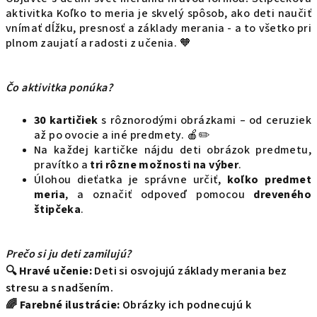
aktivitka Koľko to meria je skvelý spôsob, ako deti naučiť
vnímať dĺžku, presnosť a základy merania - a to všetko pri
plnom zaujatí a radosti z učenia. 🧡
Čo aktivitka ponúka?
30 kartičiek
s rôznorodými obrázkami – od ceruziek
až po ovocie a iné predmety. 🍎✏️
Na každej kartičke nájdu deti obrázok predmetu,
pravítko a
tri rôzne možnosti na výber
.
Úlohou dieťatka je správne určiť,
koľko predmet
meria
, a označiť odpoveď pomocou
dreveného
štipčeka
.
Prečo si ju deti zamilujú?
🔍
Hravé učenie:
Deti si osvojujú základy merania bez
stresu a s nadšením.
🌈
Farebné ilustrácie:
Obrázky ich podnecujú k