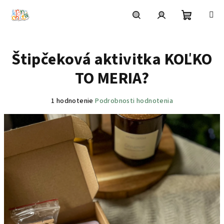
Prejsť
na
obsah
Nákupn
Hľadať
Prihlásenie
Štipčeková aktivitka KOĽKO
košík
TO MERIA?
Priemerné
1 hodnotenie
Podrobnosti hodnotenia
hodnotenie
produktu
je
5,0
z
5
hviezdičiek.