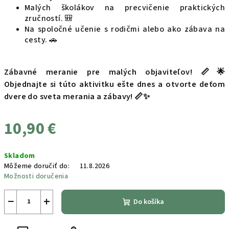
Malých školákov na precvičenie praktických
zručností. 🎒
Na spoločné učenie s rodičmi alebo ako zábava na
cesty. 🚗
Zábavné meranie pre malých objaviteľov! 📏🌟
Objednajte si túto aktivitku ešte dnes a otvorte deťom
dvere do sveta merania a zábavy! 📏✨
10,90 €
Jednotková
Skladom
cena:
Môžeme doručiť do:
11.8.2026
Možnosti doručenia
−
+
Do košíka