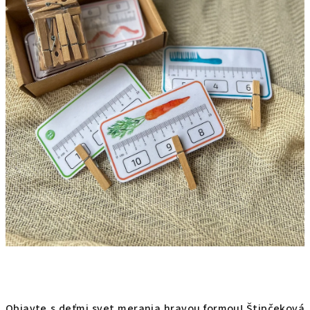
Objavte s deťmi svet merania hravou formou! Štipčeková