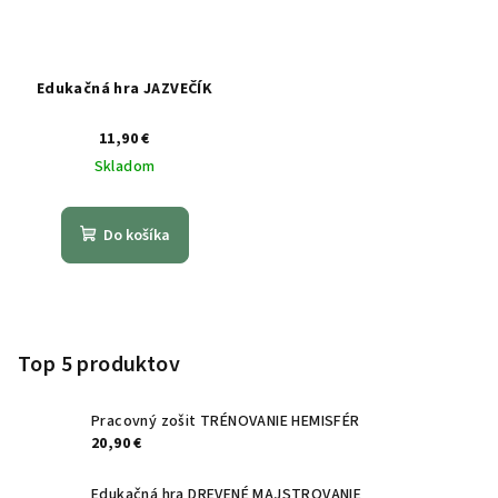
Edukačná hra JAZVEČÍK
11,90 €
Skladom
Do košíka
Z
á
p
Top 5 produktov
ä
t
Pracovný zošit TRÉNOVANIE HEMISFÉR
20,90 €
i
e
Edukačná hra DREVENÉ MAJSTROVANIE