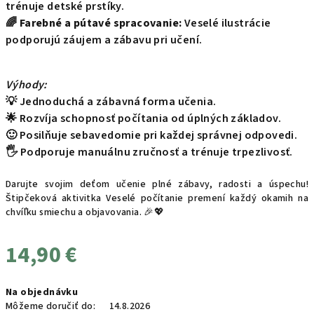
trénuje detské prstíky.
🌈
Farebné a pútavé spracovanie:
Veselé ilustrácie
podporujú záujem a zábavu pri učení.
Výhody:
💡 Jednoduchá a zábavná forma učenia.
🌟 Rozvíja schopnosť počítania od úplných základov.
🙂 Posilňuje sebavedomie pri každej správnej odpovedi.
🖐️ Podporuje manuálnu zručnosť a trénuje trpezlivosť.
Darujte svojim deťom učenie plné zábavy, radosti a úspechu!
Štipčeková aktivitka Veselé počítanie premení každý okamih na
chvíľku smiechu a objavovania. 🎉💖
14,90 €
Jednotková
Na objednávku
cena:
Môžeme doručiť do:
14.8.2026