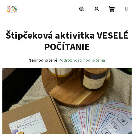
Prejsť
na
obsah
Nákupn
Hľadať
Prihlásenie
Štipčeková aktivitka VESELÉ
košík
POČÍTANIE
Priemerné
Neohodnotené
Podrobnosti hodnotenia
hodnotenie
produktu
je
0,0
z
5
hviezdičiek.