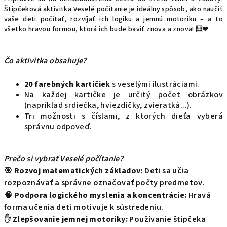
Štipčeková aktivitka Veselé počítanie je ideálny spôsob, ako naučiť
vaše deti počítať, rozvíjať ich logiku a jemnú motoriku – a to
všetko hravou formou, ktorá ich bude baviť znova a znova! 🧮❤️
Čo aktivitka obsahuje?
20 farebných kartičiek
s veselými ilustráciami.
Na každej kartičke je určitý počet obrázkov
(napríklad srdiečka, hviezdičky, zvieratká...).
Tri možnosti s číslami, z ktorých dieťa vyberá
správnu odpoveď.
Prečo si vybrať Veselé počítanie?
🎯
Rozvoj matematických základov:
Deti sa učia
rozpoznávať a správne označovať počty predmetov.
🧠
Podpora logického myslenia a koncentrácie:
Hravá
forma učenia deti motivuje k sústredeniu.
✋
Zlepšovanie jemnej motoriky:
Používanie štipčeka