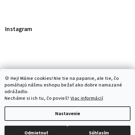
Instagram
🍪 Hej! Máme cookies! Nie tie na papanie, ale tie, čo
pomáhajú nášmu eshopu bežať ako dobre namazané
odrážadlo.
Necháme si ich tu, čo povieš?
Viac informácií
Sledovať na Instagrame
Nastavenie
Copyright 2026
Kronchita.sk
. Všetky práva vyhradené.
Odmietnuť
Súhlasím