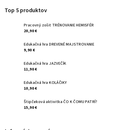
á
p
Top 5 produktov
ä
t
Pracovný zošit TRÉNOVANIE HEMISFÉR
20,90 €
i
e
Edukačná hra DREVENÉ MAJSTROVANIE
9,90 €
Edukačná hra JAZVEČÍK
11,90 €
Edukačná hra KOLÁČIKY
10,90 €
Štipčeková aktivitka ČO K ČOMU PATRÍ?
15,90 €