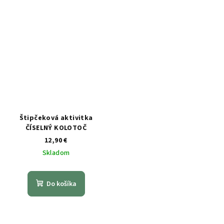
Štipčeková aktivitka
ČÍSELNÝ KOLOTOČ
12,90 €
Skladom
Do košíka
Z