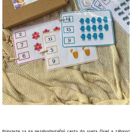
Pripravte sa na nezabudnuteľnú cestu do sveta čísiel a zábavy!