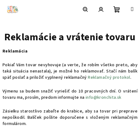
Prejsť
na
obsah
Nákupn
Hľadať
Prihlásenie
Reklamácie a vrátenie tovaru
košík
Reklamácia
Pokiaľ Vám tovar nevyhovuje (a verte, že robím všetko preto, aby
taká situácia nenastala), je možné ho reklamovať. Stačí nám balík
späť poslať a priložiť vyplnený reklamačný
Reklamačný protokol
.
Výmenu sa budem snažiť vyriešiť do 10 pracovných dní. O vrátení
tovaru ma, prosím, predom informujte na
info@kronchita.sk
Zásielku starostlivo zabaľte do krabice, aby sa tovar pri preprave
nepoškodil. Balíček pošlite doporučene s vloženým reklamačným
formulárom.