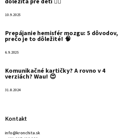
dôležitá pre deti ✍🏻
10.9.2025
Prepájanie hemisfér mozgu: 5 dôvodov,
prečo je to dôležité! 🧠
6.9.2025
Komunikačné kartičky? A rovno v 4
verziách? Wau! 😍
31.8.2024
Kontakt
info
@
kronchita.sk