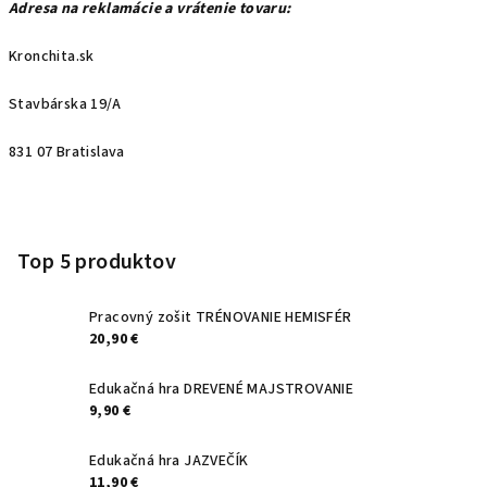
Adresa na reklamácie a vrátenie tovaru:
Kronchita.sk
Stavbárska 19/A
831 07 Bratislava
Z
á
p
Top 5 produktov
ä
t
Pracovný zošit TRÉNOVANIE HEMISFÉR
20,90 €
i
e
Edukačná hra DREVENÉ MAJSTROVANIE
9,90 €
Edukačná hra JAZVEČÍK
11,90 €