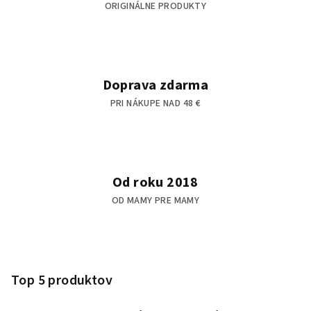
s
ORIGINÁLNE PRODUKTY
u
Doprava zdarma
PRI NÁKUPE NAD 48 €
Od roku 2018
OD MAMY PRE MAMY
Z
á
p
Top 5 produktov
ä