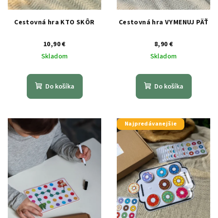
u
k
Cestovná hra KTO SKÔR
Cestovná hra VYMENUJ PÄŤ
t
o
10,90 €
8,90 €
Skladom
Skladom
v
Do košíka
Do košíka
Najpredávanejšie