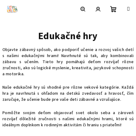
Prejsť
na
obsah
Nákupn
Hľadať
Prihlásenie
Edukačné hry
košík
Objavte zábavný spôsob, ako podporiť učenie a rozvoj vašich detí
s našimi edukačnými hrami! Navrhnuté sú tak, aby kombinovali
zábavu s učením. Tieto hry pomáhajú deťom rozvíjať rôzne
zručnosti, ako sú logické myslenie, kreativita, jazykové schopnosti
a motorika.
Naše edukačné hry sú vhodné pre rôzne vekové kategórie. Každá
hra je navrhnutá s ohľadom na detskú zvedavosť a hravosť, čím
zaručuje, že učenie bude pre vaše deti zábavné a vzrušujúce.
Pomôžte svojim deťom objavovať svet okolo seba a zároveň
rozvíjať dôležité zručnosti s našimi edukačnými hrami, ktoré sú
ideálnym doplnkom k rodinným aktivitám či hraniu s priateľmi!