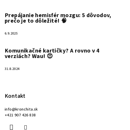
Prepájanie hemisfér mozgu: 5 dôvodov,
prečo je to dôležité! 🧠
6.9.2025
Komunikačné kartičky? A rovno v 4
verziách? Wau! 😍
31.8.2024
Kontakt
info
@
kronchita.sk
+421 907 426 838