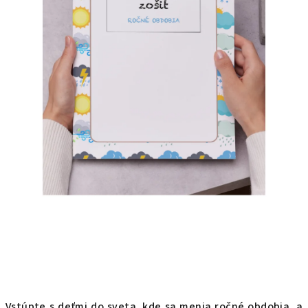
Vstúpte s deťmi do sveta, kde sa menia ročné obdobia, a