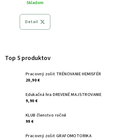
Skladom
Detail
Z
á
p
Top 5 produktov
ä
t
Pracovný zošit TRÉNOVANIE HEMISFÉR
20,90 €
i
e
Edukačná hra DREVENÉ MAJSTROVANIE
9,90 €
KLUB členstvo ročné
99 €
Pracovný zošit GRAFOMOTORIKA