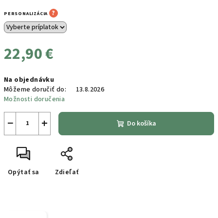
?
PERSONALIZÁCIA
22,90 €
Jednotková
Na objednávku
cena:
Môžeme doručiť do:
13.8.2026
Možnosti doručenia
−
+
Do košíka
Opýtať sa
Zdieľať