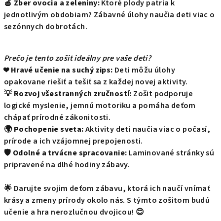
🍎
Zber ovocia a zeleniny:
Ktoré plody patria k
jednotlivým obdobiam? Zábavné úlohy naučia deti viac o
sezónnych dobrotách.
Prečo je tento zošit ideálny pre vaše deti?
❤️
Hravé učenie na suchý zips:
Deti môžu úlohy
opakovane riešiť a tešiť sa z každej novej aktivity.
💡
Rozvoj všestranných zručností:
Zošit podporuje
logické myslenie, jemnú motoriku a pomáha deťom
chápať prírodné zákonitosti.
🌍
Pochopenie sveta:
Aktivity deti naučia viac o počasí,
prírode a ich vzájomnej prepojenosti.
🛡️
Odolné a trvácne spracovanie:
Laminované stránky sú
pripravené na dlhé hodiny zábavy.
🌟 Darujte svojim deťom zábavu, ktorá ich naučí vnímať
krásy a zmeny prírody okolo nás. S týmto zošitom budú
učenie a hra nerozlučnou dvojicou! 😊