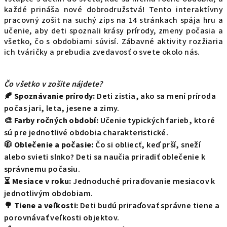
každé prináša nové dobrodružstvá! Tento interaktívny
pracovný zošit na suchý zips na 14 stránkach spája hru a
učenie, aby deti spoznali krásy prírody, zmeny počasia a
všetko, čo s obdobiami súvisí. Zábavné aktivity rozžiaria
ich tváričky a prebudia zvedavosť o svete okolo nás.
Čo všetko v zošite nájdete?
🍂
Spoznávanie prírody:
Deti zistia, ako sa mení príroda
počas jari, leta, jesene a zimy.
🎨
Farby ročných období:
Učenie typických farieb, ktoré
sú pre jednotlivé obdobia charakteristické.
🧥
Oblečenie a počasie:
Čo si obliecť, keď prší, sneží
alebo svieti slnko? Deti sa naučia priradiť oblečenie k
správnemu počasiu.
⏳
Mesiace v roku:
Jednoduché priraďovanie mesiacov k
jednotlivým obdobiam.
🌳
Tiene a veľkosti:
Deti budú priraďovať správne tiene a
porovnávať veľkosti objektov.