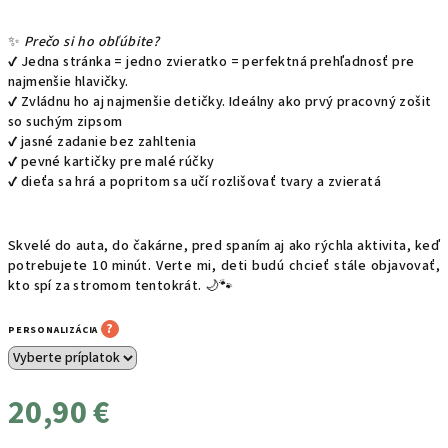
✨
Prečo si ho obľúbite?
✔️
Jedna stránka = jedno zvieratko = perfektná prehľadnosť pre
najmenšie hlavičky.
✔️
Zvládnu ho aj najmenšie detičky. Ideálny ako prvý pracovný zošit
so suchým zipsom
✔️
jasné zadanie bez zahltenia
✔️
pevné kartičky pre malé rúčky
✔️
dieťa sa hrá a popritom sa učí rozlišovať tvary a zvieratá
Skvelé do auta, do čakárne, pred spaním aj ako rýchla aktivita, keď
potrebujete 10 minút. Verte mi, deti budú chcieť stále objavovať,
kto spí za stromom tentokrát.
🌙🐾
?
PERSONALIZÁCIA
20,90 €