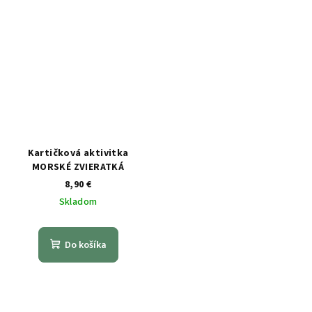
Kartičková aktivitka
MORSKÉ ZVIERATKÁ
8,90 €
Skladom
Do košíka
Z
á