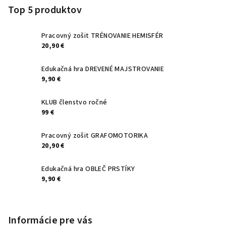
p
Top 5 produktov
ä
t
Pracovný zošit TRÉNOVANIE HEMISFÉR
20,90 €
i
e
Edukačná hra DREVENÉ MAJSTROVANIE
9,90 €
KLUB členstvo ročné
99 €
Pracovný zošit GRAFOMOTORIKA
20,90 €
Edukačná hra OBLEČ PRSTÍKY
9,90 €
Informácie pre vás