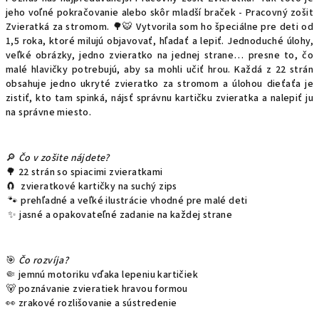
jeho voľné pokračovanie alebo skôr mladší braček - Pracovný zošit
Zvieratká za stromom.
🌳🐯
Vytvorila som ho špeciálne pre deti od
1,5 roka, ktoré milujú objavovať, hľadať a lepiť. Jednoduché úlohy,
veľké obrázky, jedno zvieratko na jednej strane… presne to, čo
malé hlavičky potrebujú, aby sa mohli učiť hrou. Každá z 22 strán
obsahuje jedno ukryté zvieratko za stromom a úlohou dieťaťa je
zistiť, kto tam spinká, nájsť správnu kartičku zvieratka a nalepiť ju
na správne miesto.
🔎
Čo v zošite nájdete?
🌳
22 strán so spiacimi zvieratkami
🧲
zvieratkové kartičky na suchý zips
🐾
prehľadné a veľké ilustrácie vhodné pre malé deti
✨
jasné a opakovateľné zadanie na každej strane
🎯
Čo rozvíja?
🤏
jemnú motoriku vďaka lepeniu kartičiek
🐻
poznávanie zvieratiek hravou formou
👀
zrakové rozlišovanie a sústredenie