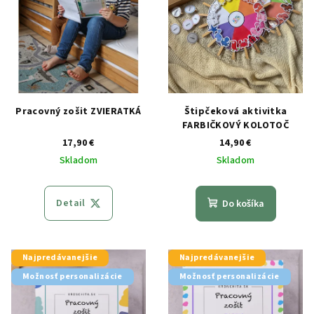
Pracovný zošit ZVIERATKÁ
Štipčeková aktivitka
FARBIČKOVÝ KOLOTOČ
17,90 €
14,90 €
Skladom
Skladom
Detail
Do košíka
Najpredávanejšie
Najpredávanejšie
Možnosť personalizácie
Možnosť personalizácie