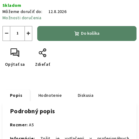
Jednotková
Skladom
cena:
Môžeme doručiť do:
12.8.2026
Možnosti doručenia
−
+
Do košíka
Opýtať sa
Zdieľať
Popis
Hodnotenie
Diskusia
Podrobný popis
Rozmer:
A5
Informácie:
Zošit je vytlačený v profesionálnych