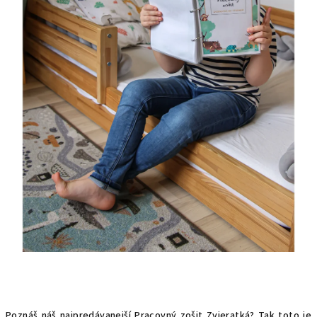
Poznáš náš najpredávanejší Pracovný zošit Zvieratká? Tak toto je