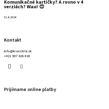
Komunikačné kartičky? A rovno v 4
verziách? Wau! 😍
31.8.2024
Kontakt
info
@
kronchita.sk
+421 907 426 838
Prijímame online platby