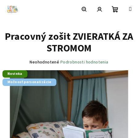
Prejsť
na
obsah
Nákupn
Hľadať
Prihlásenie
Pracovný zošit ZVIERATKÁ ZA
košík
STROMOM
Priemerné
Neohodnotené
Podrobnosti hodnotenia
hodnotenie
Novinka
produktu
je
Možnosť personalizácie
0,0
z
5
hviezdičiek.