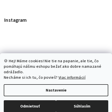
Instagram
🍪 Hej! Máme cookies! Nie tie na papanie, ale tie, čo
pomáhajú nášmu eshopu bežať ako dobre namazané
odrážadlo.
Necháme si ich tu, čo povieš?
Viac informácií
Sledovať na Instagrame
Nastavenie
Copyright 2026
Kronchita.sk
. Všetky práva vyhradené.
Odmietnuť
Súhlasím