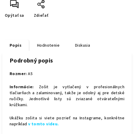
Opýtať sa
Zdieľať
Popis
Hodnotenie
Diskusia
Podrobný popis
Rozmer:
A5
Informácie:
Zošit je vytlačený v profesionálnych
tlačiarňach a zalaminovaný, takže je odolný aj pre detské
ručičky. Jednotlivé listy sú zviazané otvárateľnými
krúžkami.
Ukážku zošita si viete pozrieť na Instagrame, konkrétne
napríklad
v tomto videu.