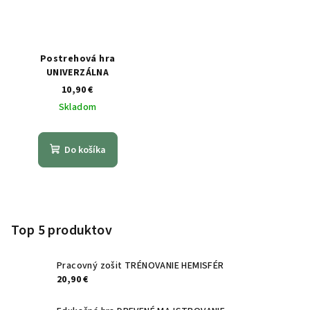
Postrehová hra
UNIVERZÁLNA
10,90 €
Skladom
Do košíka
Z
á
p
Top 5 produktov
ä
t
Pracovný zošit TRÉNOVANIE HEMISFÉR
20,90 €
i
e