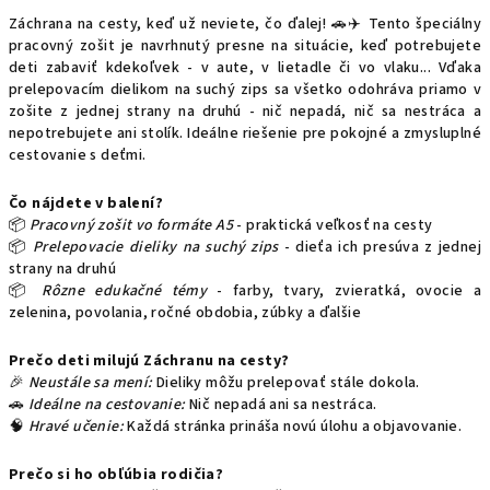
Záchrana na cesty, keď už neviete, čo ďalej! 🚗✈️ Tento špeciálny
pracovný zošit je navrhnutý presne na situácie, keď potrebujete
deti zabaviť kdekoľvek - v aute, v lietadle či vo vlaku... Vďaka
prelepovacím dielikom na suchý zips sa všetko odohráva priamo v
zošite z jednej strany na druhú - nič nepadá, nič sa nestráca a
nepotrebujete ani stolík. Ideálne riešenie pre pokojné a zmysluplné
cestovanie s deťmi.
Čo nájdete v balení?
📦
Pracovný zošit vo formáte A5
- praktická veľkosť na cesty
📦
Prelepovacie dieliky na suchý zips
- dieťa ich presúva z jednej
strany na druhú
📦
Rôzne edukačné témy
- farby, tvary, zvieratká, ovocie a
zelenina, povolania, ročné obdobia, zúbky a ďalšie
Prečo deti milujú Záchranu na cesty?
🎉
Neustále sa mení:
Dieliky môžu prelepovať stále dokola.
🚗
Ideálne na cestovanie:
Nič nepadá ani sa nestráca.
🧠
Hravé učenie:
Každá stránka prináša novú úlohu a objavovanie.
Prečo si ho obľúbia rodičia?