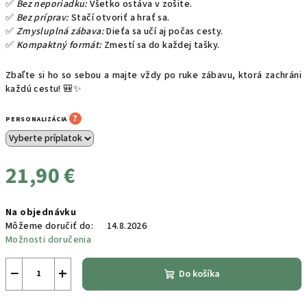
✅
Bez neporiadku:
Všetko ostáva v zošite.
✅
Bez príprav:
Stačí otvoriť a hrať sa.
✅
Zmysluplná zábava:
Dieťa sa učí aj počas cesty.
✅
Kompaktný formát:
Zmestí sa do každej tašky.
Zbaľte si ho so sebou a majte vždy po ruke zábavu, ktorá zachráni
každú cestu! 🎒✨
?
PERSONALIZÁCIA
21,90 €
Jednotková
Na objednávku
cena:
Môžeme doručiť do:
14.8.2026
Možnosti doručenia
−
+
Do košíka