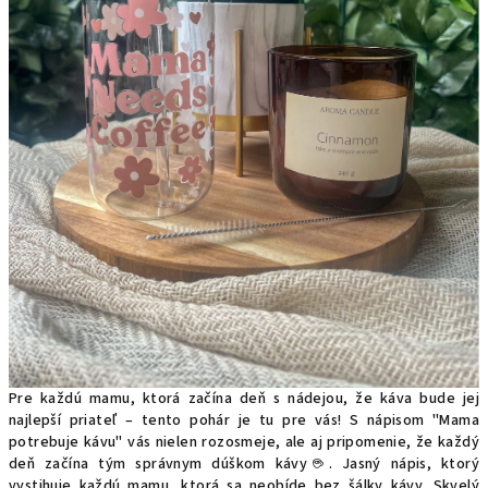
Pre každú mamu, ktorá začína deň s nádejou, že káva bude jej
najlepší priateľ – tento pohár je tu pre vás! S nápisom "Mama
potrebuje kávu" vás nielen rozosmeje, ale aj pripomenie, že každý
deň začína tým správnym dúškom kávy☕.
Jasný nápis, ktorý
vystihuje každú mamu, ktorá sa neobíde bez šálky kávy.
Skvelý