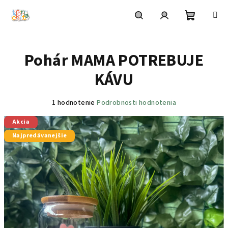
Prejsť
na
obsah
Nákupn
Hľadať
Prihlásenie
Pohár MAMA POTREBUJE
košík
KÁVU
Priemerné
1 hodnotenie
Podrobnosti hodnotenia
hodnotenie
Akcia
produktu
je
Najpredávanejšie
5,0
z
5
hviezdičiek.