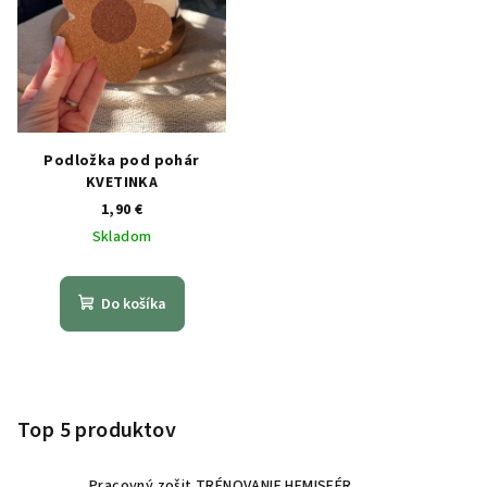
Podložka pod pohár
KVETINKA
1,90 €
Skladom
Do košíka
Z
á
p
Top 5 produktov
ä
Pracovný zošit TRÉNOVANIE HEMISFÉR