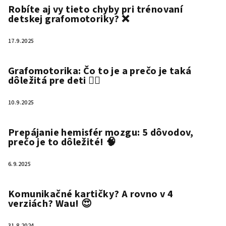
Robíte aj vy tieto chyby pri trénovaní
detskej grafomotoriky? ❌
17.9.2025
Grafomotorika: Čo to je a prečo je taká
dôležitá pre deti ✍🏻
10.9.2025
Prepájanie hemisfér mozgu: 5 dôvodov,
prečo je to dôležité! 🧠
6.9.2025
Komunikačné kartičky? A rovno v 4
verziách? Wau! 😍
31.8.2024