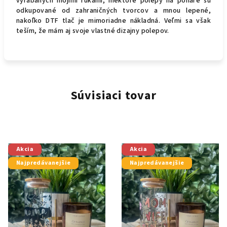
vyrábaných mojimi rukami, niektoré polepy na poháre sú
odkupované od zahraničných tvorcov a mnou lepené,
nakoľko DTF tlač je mimoriadne nákladná. Veľmi sa však
teším, že mám aj svoje vlastné dizajny polepov.
Súvisiaci tovar
Akcia
Akcia
Najpredávanejšie
Najpredávanejšie