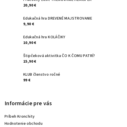
t
20,90 €
i
e
Edukačná hra DREVENÉ MAJSTROVANIE
9,90 €
Edukačná hra KOLÁČIKY
10,90 €
Štipčeková aktivitka ČO K ČOMU PATRÍ?
15,90 €
KLUB členstvo ročné
99 €
Informácie pre vás
Príbeh Kronchity
Hodnotenie obchodu