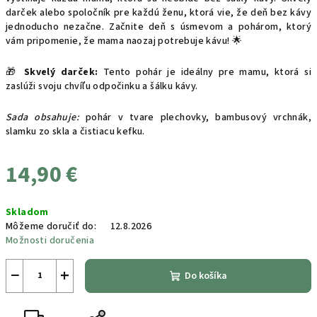
darček alebo spoločník pre každú ženu, ktorá vie, že deň bez kávy
jednoducho nezačne. Začnite deň s úsmevom a pohárom, ktorý
vám pripomenie, že mama naozaj potrebuje kávu! 🌟
🎁
Skvelý darček:
Tento pohár je ideálny pre mamu, ktorá si
zaslúži svoju chvíľu odpočinku a šálku kávy.
Sada obsahuje:
pohár v tvare plechovky, bambusový vrchnák,
slamku zo skla a čistiacu kefku.
14,90 €
Jednotková
Skladom
cena:
Môžeme doručiť do:
12.8.2026
Možnosti doručenia
−
+
Do košíka