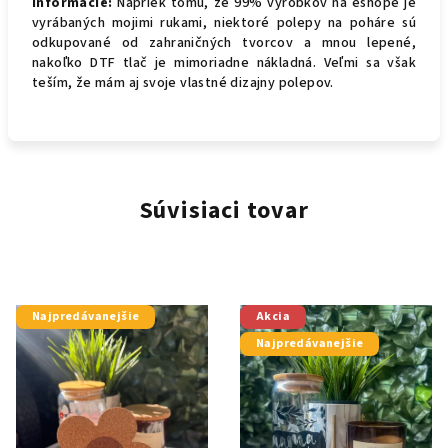
Informácie:
Napriek tomu, že 99% výrobkov na eshope je
vyrábaných mojimi rukami, niektoré polepy na poháre sú
odkupované od zahraničných tvorcov a mnou lepené,
nakoľko DTF tlač je mimoriadne nákladná. Veľmi sa však
teším, že mám aj svoje vlastné dizajny polepov.
Súvisiaci tovar
Najpredávanejšie
Akcia
Najpredávanejšie