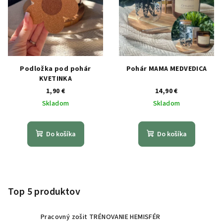
Podložka pod pohár
Pohár MAMA MEDVEDICA
KVETINKA
1,90 €
14,90 €
Skladom
Skladom
Do košíka
Do košíka
Z
á
p
Top 5 produktov
ä
t
Pracovný zošit TRÉNOVANIE HEMISFÉR