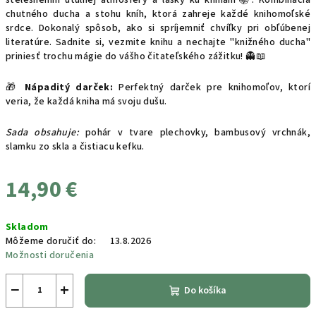
chutného ducha a stohu kníh, ktorá zahreje každé knihomoľské
srdce.
Dokonalý spôsob, ako si spríjemniť chvíľky pri obľúbenej
literatúre. Sadnite si, vezmite knihu a nechajte "knižného ducha"
priniesť trochu mágie do vášho čitateľského zážitku! 👻📖
🎁
Nápaditý darček:
Perfektný darček pre knihomoľov, ktorí
veria, že každá kniha má svoju dušu.
Sada obsahuje:
pohár v tvare plechovky, bambusový vrchnák,
slamku zo skla a čistiacu kefku.
14,90 €
Jednotková
Skladom
cena:
Môžeme doručiť do:
13.8.2026
Možnosti doručenia
−
+
Do košíka