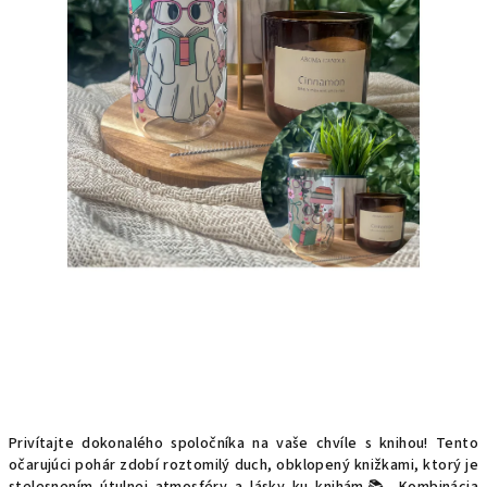
Privítajte dokonalého spoločníka na vaše chvíle s knihou! Tento
očarujúci pohár zdobí roztomilý duch, obklopený knižkami, ktorý je
stelesnením útulnej atmosféry a lásky ku knihám📚. Kombinácia