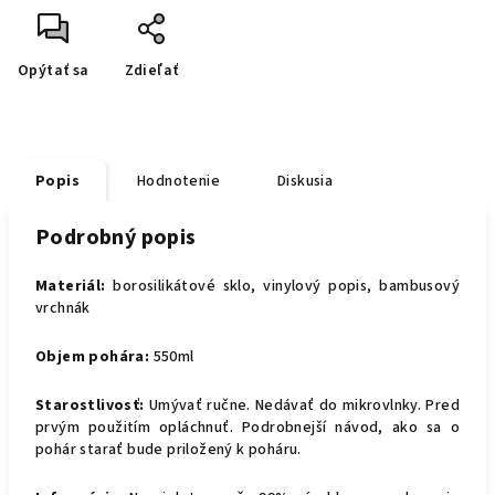
Opýtať sa
Zdieľať
Popis
Hodnotenie
Diskusia
Podrobný popis
Materiál:
borosilikátové sklo, vinylový popis, bambusový
vrchnák
Objem pohára:
550ml
Starostlivosť:
Umývať ručne. Nedávať do mikrovlnky. Pred
prvým použitím opláchnuť. Podrobnejší návod, ako sa o
pohár starať bude priložený k poháru.