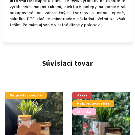
Informácie:
Napriek tomu, že 99% výrobkov na eshope je
vyrábaných mojimi rukami, niektoré polepy na poháre sú
odkupované od zahraničných tvorcov a mnou lepené,
nakoľko DTF tlač je mimoriadne nákladná. Veľmi sa však
teším, že mám aj svoje vlastné dizajny polepov.
Súvisiaci tovar
Najpredávanejšie
Akcia
Najpredávanejšie
Limitka