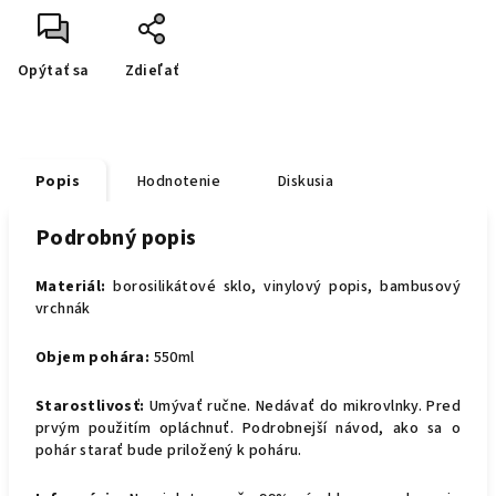
Opýtať sa
Zdieľať
Popis
Hodnotenie
Diskusia
Podrobný popis
Materiál:
borosilikátové sklo, vinylový popis, bambusový
vrchnák
Objem pohára:
550ml
Starostlivosť:
Umývať ručne. Nedávať do mikrovlnky. Pred
prvým použitím opláchnuť. Podrobnejší návod, ako sa o
pohár starať bude priložený k poháru.