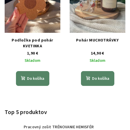
Podložka pod pohár
Pohár MUCHOTRÁVKY
KVETINKA
1,90 €
14,90 €
Skladom
Skladom
Do košíka
Do košíka
Z
á
p
Top 5 produktov
ä
t
Pracovný zošit TRÉNOVANIE HEMISFÉR