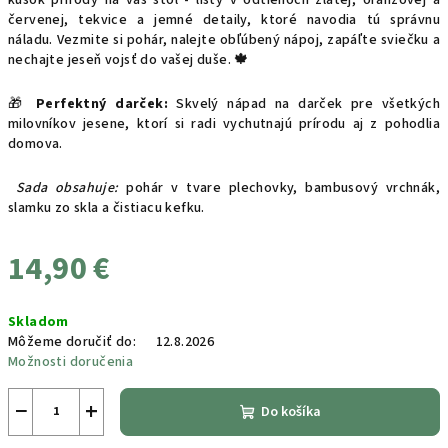
červenej, tekvice a jemné detaily, ktoré navodia tú správnu
náladu.
Vezmite si pohár, nalejte obľúbený nápoj, zapáľte sviečku a
nechajte jeseň vojsť do vašej duše.
🍁
🎁
Perfektný darček:
Skvelý nápad na darček pre všetkých
milovníkov jesene, ktorí si radi vychutnajú prírodu aj z pohodlia
domova.
Sada obsahuje:
pohár v tvare plechovky, bambusový vrchnák,
slamku zo skla a čistiacu kefku.
14,90 €
Jednotková
Skladom
cena:
Môžeme doručiť do:
12.8.2026
Možnosti doručenia
−
+
Do košíka