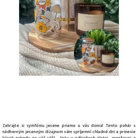
Zahrajte si symfóniu jesene priamo u vás doma! Tento pohár s
nádherným jesenným dizajnom vám spríjemní chladné dni a prinesie
kúsok prírody na váš stôl - l
isty v odtieňoch zlatej, oranžovej a