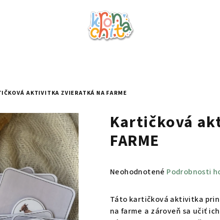
IČKOVÁ AKTIVITKA ZVIERATKÁ NA FARME
Kartičková ak
FARME
Priemerné
Neohodnotené
Podrobnosti h
hodnotenie
produktu
Táto kartičková aktivitka pri
je
na farme a zároveň sa učiť ic
0,0