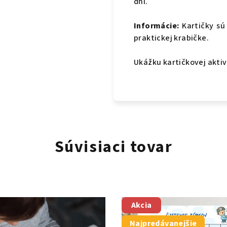
dní.
Informácie:
Kartičky sú
praktickej krabičke.
Ukážku kartičkovej akti
Súvisiaci tovar
Akcia
Najpredávanejšie