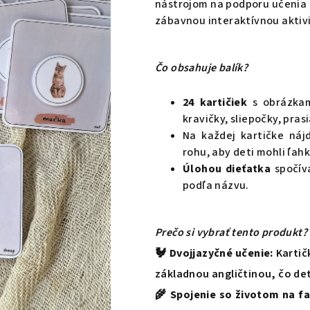
nástrojom na podporu učenia a
z
zábavnou interaktívnou aktiv
5
hviezdičiek.
Čo obsahuje balík?
24 kartičiek
s obrázkam
kravičky, sliepočky, pras
Na každej kartičke ná
rohu, aby deti mohli ľahk
Úlohou dieťatka
spočíva
podľa názvu.
Prečo si vybrať tento produkt?
🐓
Dvojjazyčné učenie:
Kartič
základnou angličtinou, čo det
🌾
Spojenie so životom na f