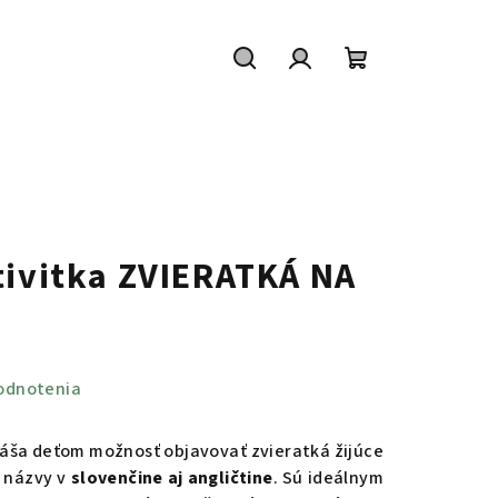
Hľadať
Prihlásenie
Nákupný
košík
tivitka ZVIERATKÁ NA
odnotenia
náša deťom možnosť objavovať zvieratká žijúce
h názvy v
slovenčine aj angličtine
. Sú ideálnym