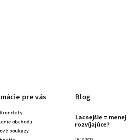
rmácie pre vás
Blog
 Kronchity
Lacnejšie = menej
enie obchodu
rozvíjajúce?
ové poukazy
ahnutie
16.10.2025