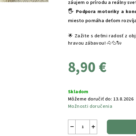
záujem o prírodu a reálny sve
🖐️
Podpora motoriky a konc
miesto pomáha deťom rozvíja
🌟 Zažite s deťmi radosť z ob
hravou zábavou! 🐴🦆🐑
8,90 €
Jednotková
cena:
Skladom
Môžeme doručiť do:
13.8.2026
Možnosti doručenia
−
+