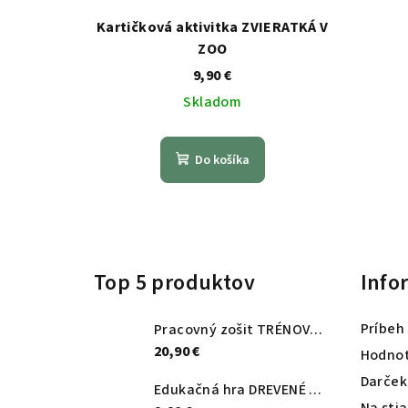
Kartičková aktivitka ZVIERATKÁ V
ZOO
9,90 €
Skladom
Do košíka
Z
á
Top 5 produktov
Info
p
ä
Príbeh
Pracovný zošit TRÉNOVANIE HEMISFÉR
t
20,90 €
Hodnot
Darček
i
Edukačná hra DREVENÉ MAJSTROVANIE
Na sti