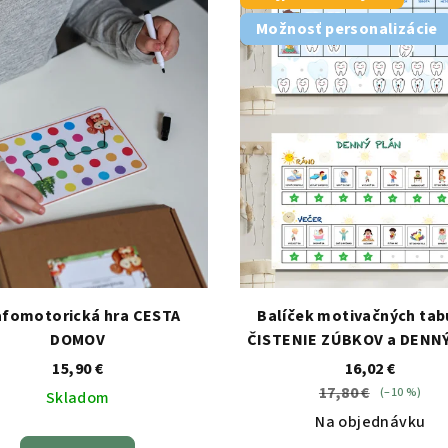
Možnosť personalizácie
afomotorická hra CESTA
Balíček motivačných tab
DOMOV
ČISTENIE ZÚBKOV a DENN
15,90 €
16,02 €
17,80 €
(–10 %)
Skladom
Na objednávku