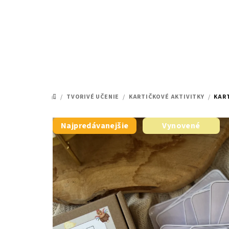
Prejsť
na
obsah
/
TVORIVÉ UČENIE
/
KARTIČKOVÉ AKTIVITKY
/
KART
DOMOV
Najpredávanejšie
Vynovené