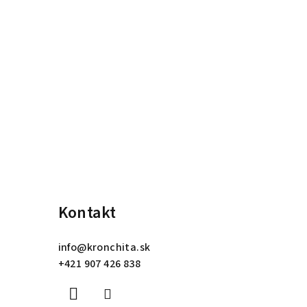
Kontakt
info
@
kronchita.sk
+421 907 426 838