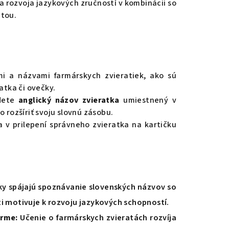
 rozvoja jazykových zručností v kombinácii so
itou.
i a názvami farmárskych zvieratiek, ako sú
iatka či ovečky.
jdete
anglický názov zvieratka
umiestnený v
o rozšíriť svoju slovnú zásobu.
 v prilepení správneho zvieratka na kartičku
ky spájajú spoznávanie slovenských názvov so
i motivuje k rozvoju jazykových schopností.
arme:
Učenie o farmárskych zvieratách rozvíja