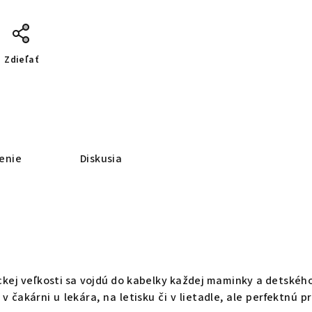
Zdieľať
enie
Diskusia
ckej veľkosti sa vojdú do kabelky každej maminky a detského
 v čakárni u lekára, na letisku či v lietadle, ale perfektn