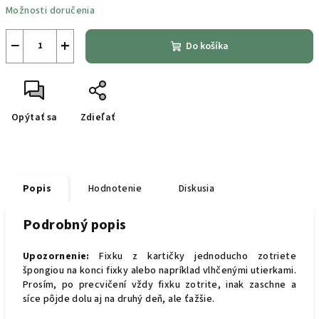
Možnosti doručenia
−
+
Do košíka
Opýtať sa
Zdieľať
Popis
Hodnotenie
Diskusia
Podrobný popis
Upozornenie:
Fixku z kartičky jednoducho zotriete
špongiou na konci fixky alebo napríklad vlhčenými utierkami.
Prosím, po precvičení vždy fixku zotrite, inak zaschne a
síce pôjde dolu aj na druhý deň, ale ťažšie.