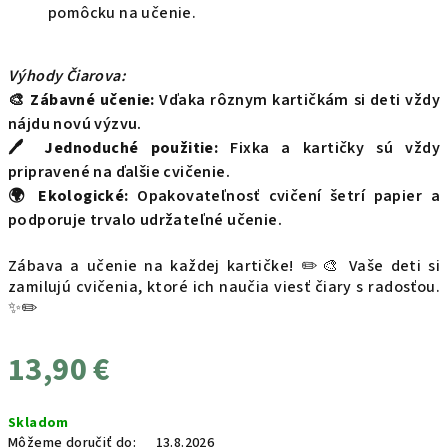
pomôcku na učenie.
Výhody Čiarova:
🎨
Zábavné učenie:
Vďaka rôznym kartičkám si deti vždy
nájdu novú výzvu.
🖊️
Jednoduché použitie:
Fixka a kartičky sú vždy
pripravené na ďalšie cvičenie.
🌍
Ekologické:
Opakovateľnosť cvičení šetrí papier a
podporuje trvalo udržateľné učenie.
Zábava a učenie na každej kartičke! ✏️🎨 Vaše deti si
zamilujú cvičenia, ktoré ich naučia viesť čiary s radosťou.
✨✏️
13,90 €
Jednotková
Skladom
cena:
Môžeme doručiť do:
13.8.2026