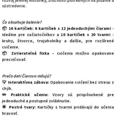
rozvoj jemnej motoriky, zručností potrebných na písanie a
sústredenie.
Čo obsahuje balenie?
📦
16 kartičiek:
6 kartičiek s 12 jednoduchými čiarami
-
ideálne pre začiatočníkov a
10 kartičiek s 20 tvarmi
-
kruhy, štvorce, trojuholníky a ďalšie, pre rozšírené
cvičenie.
📦
Zotierateľná fixka
– cvičenia možno opakovane
precvičovať.
Prečo deti Čiarovo milujú?
💡
Interaktívna zábava:
Opakovanie cvičení bez stresu z
chýb.
✏️
Praktické učenie:
Vzory sú prispôsobené pre
jednoduché a postupné zvládnutie.
🌟
Pestré tvary:
Kartičky s tvarmi pridávajú do učenia
hravosť.