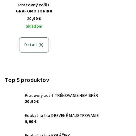
Pracovný zošit
GRAFOMOTORIKA
20,90 €
Skladom
Detail
Z
á
p
Top 5 produktov
ä
t
Pracovný zošit TRÉNOVANIE HEMISFÉR
20,90 €
i
e
Edukačná hra DREVENÉ MAJSTROVANIE
9,90 €
Edukačná hra KOLÁČIKY